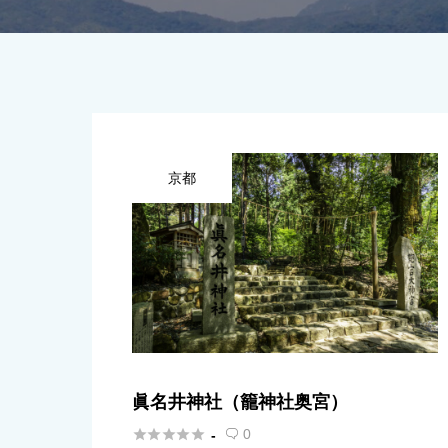
京都
眞名井神社（籠神社奥宮）





0
-
