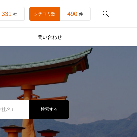
331
490

クチコミ数
社
件
問い合わせ
検索する