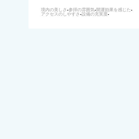
境内の美しさ
-
参拝の雰囲気
-
開運効果を感じた
-
アクセスのしやすさ
-
設備の充実度
-