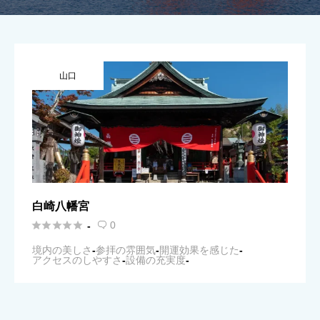
山口
白崎八幡宮





0
-

境内の美しさ
-
参拝の雰囲気
-
開運効果を感じた
-
アクセスのしやすさ
-
設備の充実度
-