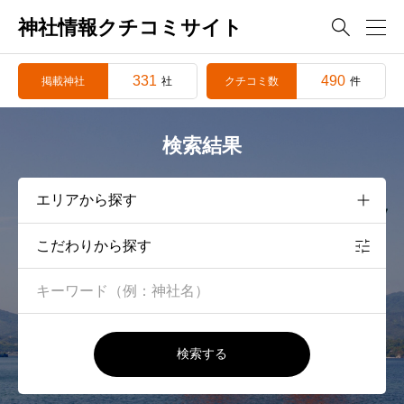
神社情報クチコミサイト

331
490
掲載神社
クチコミ数
社
件
検索結果
こだわりから探す
検索する