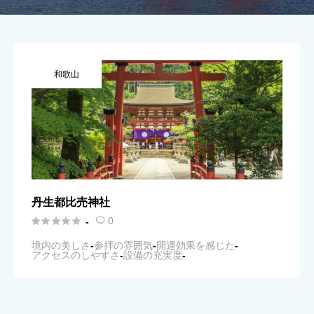
和歌山
丹生都比売神社





0
-

境内の美しさ
-
参拝の雰囲気
-
開運効果を感じた
-
アクセスのしやすさ
-
設備の充実度
-