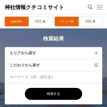
神社情報クチコミサイト

331
490
掲載神社
クチコミ数
社
件
検索結果
こだわりから探す
検索する