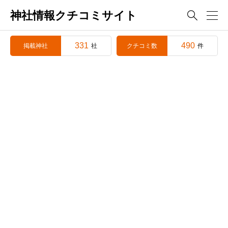
神社情報クチコミサイト

331
490
掲載神社
クチコミ数
社
件