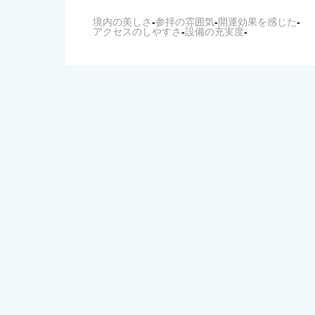
境内の美しさ
-
参拝の雰囲気
-
開運効果を感じた
-
アクセスのしやすさ
-
設備の充実度
-