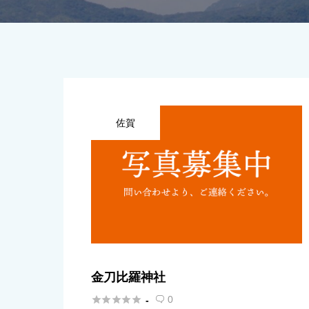
佐賀
金刀比羅神社





0
-
