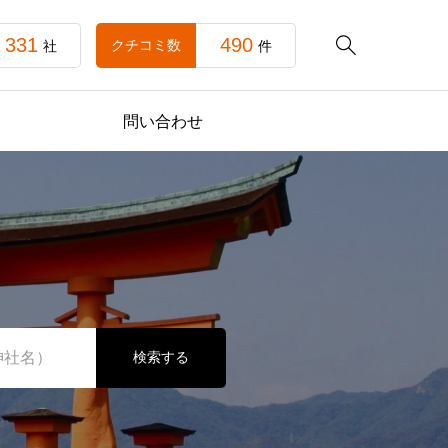
331
490

クチコミ数
社
件
問い合わせ
検索する