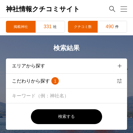
神社情報クチコミサイト

331
490
掲載神社
クチコミ数
社
件
検索結果
こだわりから探す
1
検索する