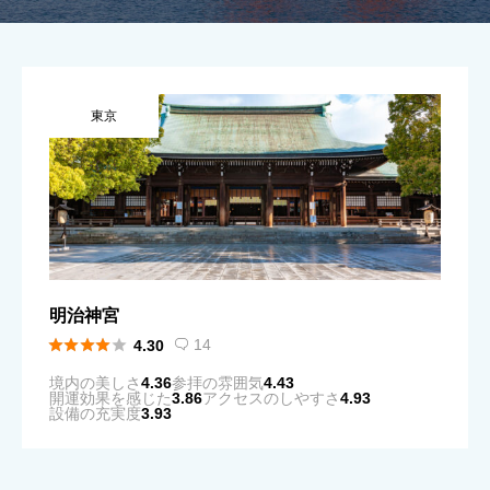
東京
明治神宮





14
4.30

境内の美しさ
4.36
参拝の雰囲気
4.43
開運効果を感じた
3.86
アクセスのしやすさ
4.93
設備の充実度
3.93